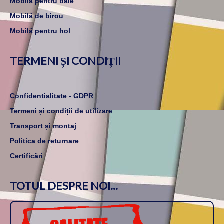
Mobilă pentru baie
Mobilă de birou
Mobilă pentru hol
TERMENI ȘI CONDIȚII
Confidentialitate - GDPR
Termeni și condiții de utilizare
Transport și montaj
Politica de returnare
Certificări
TOTUL DESPRE NOI...