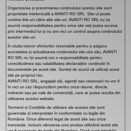
PALETAR CULORI
Organizarea și prezentarea conținutului acestui site sunt
proprietate intelectuală a AVANTI RO SRL. Site-ul poate
CONTACT
contine link-uri către alte site-uri. AVANTI RO SRL nu își
asumă responsabilitatea pentru orice site veți putea accesa
prin intermediul lui și nu are nici un control asupra conținutului
acestor site-uri.
În ciuda tuturor eforturilor rezonabile pentru a asigura
acuratețea și actualizarea conținutului site-ului său, AVANTI
RO SRL nu își asumă nici o responsabilitate pentru
corectitudinea sau valabilitatea declarațiilor conținute în
documentele pe acest site. Sunteți de acord să utilizați acest
site pe propriul risc.
AVANTI RO SRL, angajații săi, agenții sau cesionarii nu vor fi
în nici un caz răspunzători pentru orice daune, directe,
indirecte sau pe cale de consecință, care ar putea rezulta din
utilizarea acestui website.
Termenii si Conditiile de utilizare ale acestui site sunt
guvernate și interpretate în conformitate cu legile din
România. Orice diferend legat de acest site sau orice
tranzacție, inclusiv vânzarea unui produs utilizând acest site
vor fi guvernate de legile din România. Dacă aveți întrebări