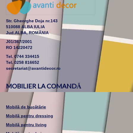
Str. Gheorghe Doja nr.143
510088 ALBA IULIA
Jud.ALBA, ROMÂNIA
J01/367/2001
RO 14220472
Tel. 0744 334415
Tel. 0258 816652
secretariat@avantidecor.ro
MOBILIER LA COMANDĂ
Mobilă de bucătărie
Mobilă pentru dressing
Mobilă pentru living