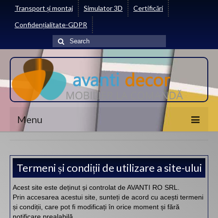
Transport și montaj
Simulator 3D
Certificări
Confidențialitate-GDPR
Search
for:
Menu
ACASĂ
Termeni și condiții de utilizare a site-ului
DESPRE NOI
MOBILĂ LA COMANDĂ
Acest site este deținut și controlat de AVANTI RO SRL.
Prin accesarea acestui site, sunteți de acord cu acești termeni
ATELIER
și condiții, care pot fi modificați în orice moment și fără
notificare prealabilă.